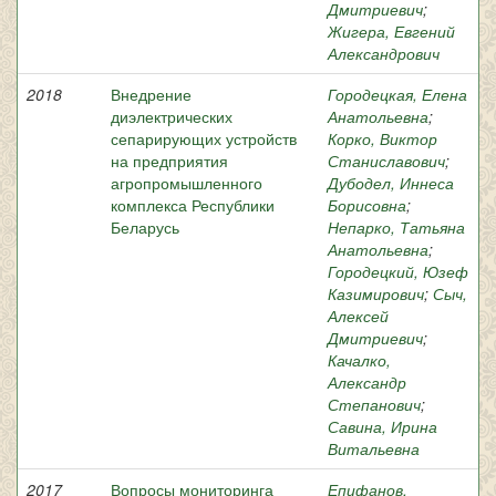
Дмитриевич
;
Жигера, Евгений
Александрович
2018
Внедрение
Городецкая, Елена
диэлектрических
Анатольевна
;
сепарирующих устройств
Корко, Виктор
на предприятия
Станиславович
;
агропромышленного
Дубодел, Иннеса
комплекса Республики
Борисовна
;
Беларусь
Непарко, Татьяна
Анатольевна
;
Городецкий, Юзеф
Казимирович
;
Сыч,
Алексей
Дмитриевич
;
Качалко,
Александр
Степанович
;
Савина, Ирина
Витальевна
2017
Вопросы мониторинга
Епифанов,