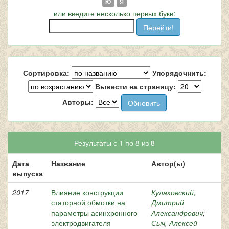
Ю
Я
или введите несколько первых букв:
Сортировка:
Упорядочнить:
Вывести на страницу:
Авторы:
Результаты с 1 по 8 из 8
Дата
Название
Автор(ы)
выпуска
2017
Влияние конструкции
Кулаковский,
статорной обмотки на
Дмитрий
параметры асинхронного
Александрович
;
электродвигателя
Сыч, Алексей