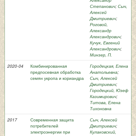
Александр
Степанович
;
Сыч,
Алексей
Дмитриевич
;
Роговой,
Александр
Александрович
;
Кучук, Евгений
Александрович
;
Минзер, П.
2020-04
Комбинированная
Городецкая, Елена
предпосевная обработка
Анатольевна
;
семян укропа и кориандра
Сыч, Алексей
Дмитриевич
;
Городецкий, Юзеф
Казимирович
;
Титова, Елена
Тихоновна
2017
Современная защита
Сыч, Алексей
потребителей
Дмитриевич
;
электроэнергии при
Кулаковский,