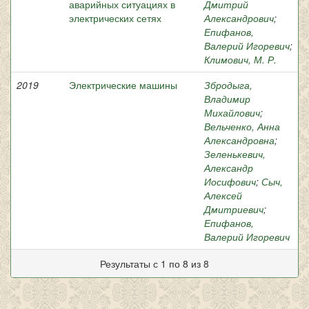
аварийных ситуациях в
Дмитрий
электрических сетях
Александрович
;
Епифанов,
Валерий Игоревич
;
Климович, М. Р.
2019
Электрические машины
Збродыга,
Владимир
Михайлович
;
Вельченко, Анна
Александровна
;
Зеленькевич,
Александр
Иосифович
;
Сыч,
Алексей
Дмитриевич
;
Епифанов,
Валерий Игоревич
Результаты с 1 по 8 из 8