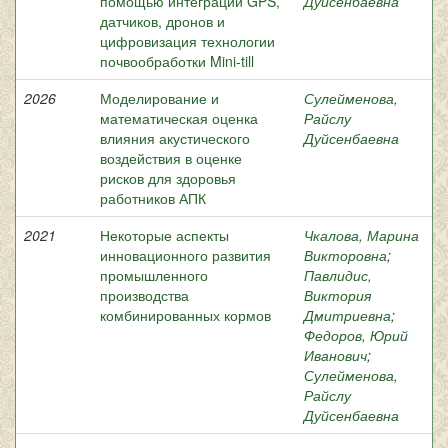
помощью интеграции GPS,
Дуйсенбаевна
датчиков, дронов и
цифровизация технологии
почвообработки Mini-till
2026
Моделирование и
Сулейменова,
математическая оценка
Райслу
влияния акустического
Дуйсенбаевна
воздействия в оценке
рисков для здоровья
работников АПК
2021
Некоторые аспекты
Чкалова, Марина
инновационного развития
Викторовна
;
промышленного
Павлидис,
производства
Виктория
комбинированных кормов
Дмитриевна
;
Федоров, Юрий
Иванович
;
Сулейменова,
Райслу
Дуйсенбаевна