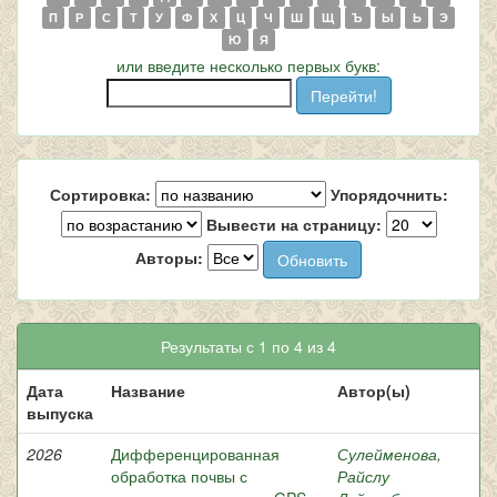
П
Р
С
Т
У
Ф
Х
Ц
Ч
Ш
Щ
Ъ
Ы
Ь
Э
Ю
Я
или введите несколько первых букв:
Сортировка:
Упорядочнить:
Вывести на страницу:
Авторы:
Результаты с 1 по 4 из 4
Дата
Название
Автор(ы)
выпуска
2026
Дифференцированная
Сулейменова,
обработка почвы с
Райслу