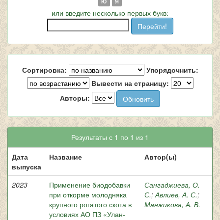
Ю
Я
или введите несколько первых букв:
Сортировка:
Упорядочнить:
Вывести на страницу:
Авторы:
Результаты с 1 по 1 из 1
Дата
Название
Автор(ы)
выпуска
2023
Применение биодобавки
Сангаджиева, О.
при откорме молодняка
С.
;
Авлиев, А. С.
;
крупного рогатого скота в
Манжикова, А. В.
условиях АО ПЗ «Улан-