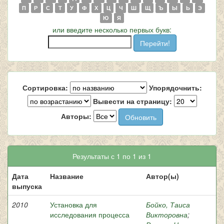
П
Р
С
Т
У
Ф
Х
Ц
Ч
Ш
Щ
Ъ
Ы
Ь
Э
Ю
Я
или введите несколько первых букв:
Сортировка:
Упорядочнить:
Вывести на страницу:
Авторы:
Результаты с 1 по 1 из 1
Дата
Название
Автор(ы)
выпуска
2010
Установка для
Бойко, Таиса
исследования процесса
Викторовна
;