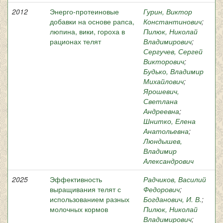
2012
Энерго-протеиновые
Гурин, Виктор
добавки на основе рапса,
Константинович
;
люпина, вики, гороха в
Пилюк, Николай
рационах телят
Владимирович
;
Сергучев, Сергей
Викторович
;
Будько, Владимир
Михайлович
;
Ярошевич,
Светлана
Андреевна
;
Шнитко, Елена
Анатольевна
;
Люндышев,
Владимир
Александрович
2025
Эффективность
Радчиков, Василий
выращивания телят с
Федорович
;
использованием разных
Богданович, И. В.
;
молочных кормов
Пилюк, Николай
Владимирович
;