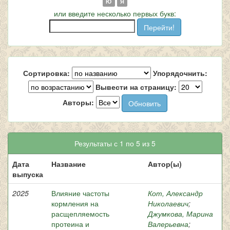
Ю
Я
или введите несколько первых букв:
Сортировка:
Упорядочнить:
Вывести на страницу:
Авторы:
Результаты с 1 по 5 из 5
Дата
Название
Автор(ы)
выпуска
2025
Влияние частоты
Кот, Александр
кормления на
Николаевич
;
расщепляемость
Джумкова, Марина
протеина и
Валерьевна
;