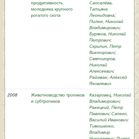
продуктивность
Сапсалёва,
молодняка крупного
Татьяна
рогатого скота
Леонидовна
;
Пилюк, Николай
Владимирович
;
Буряков, Николай
Петрович
;
Скрипин, Петр
Викторович
;
Святогоров,
Николай
Алексеевич
;
Райхман, Алексей
Яковлевич
2008
Животноводство тропиков
Казаровец, Николай
и субтропиков
Владимирович
;
Ракецкий, Петр
Павлович
;
Сапего,
Василий Иванович
;
Тимошенко,
Владимир
Николаевич
;
Пилюк,