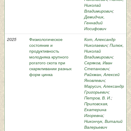
Николай
Владимирович
;
Демидчик,
Геннадий
Иосифович
2025
Физиологическое
Кот, Александр
состояние и
Николаевич
;
Пилюк,
продуктивность
Николай
молодняка крупного
Владимирович
;
рогатого скота при
Серяков, Иван
скармливании разных
Степанович
;
форм цинка
Райхман, Алексей
Яковлевич
;
Марусич, Александр
Григорьевич
;
Петров, В. И.
;
Приловская,
Екатерина
Игоревна
;
Никончук, Виталий
Валерьевич