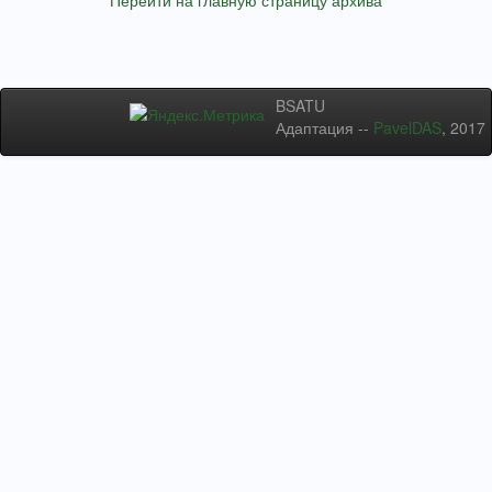
Перейти на главную страницу архива
BSATU
Адаптация --
PavelDAS
, 2017