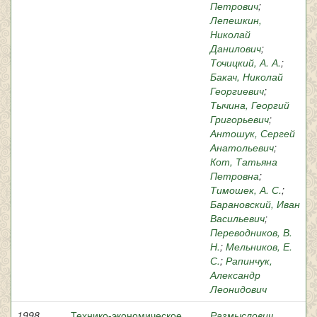
Петрович
;
Лепешкин,
Николай
Данилович
;
Точицкий, А. А.
;
Бакач, Николай
Георгиевич
;
Тычина, Георгий
Григорьевич
;
Антошук, Сергей
Анатольевич
;
Кот, Татьяна
Петровна
;
Тимошек, А. С.
;
Барановский, Иван
Васильевич
;
Переводников, В.
Н.
;
Мельников, Е.
С.
;
Рапинчук,
Александр
Леонидович
1998
Технико-экономическое
Размыслович,