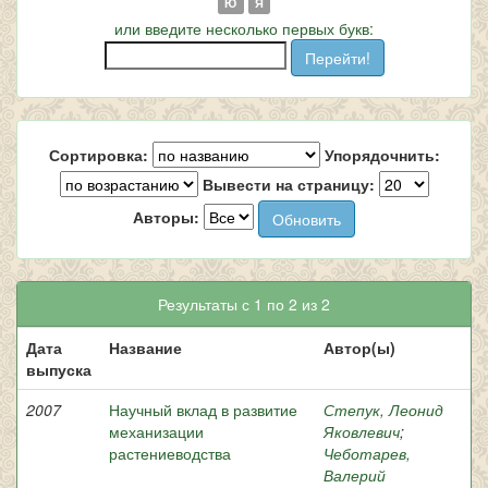
Ю
Я
или введите несколько первых букв:
Сортировка:
Упорядочнить:
Вывести на страницу:
Авторы:
Результаты с 1 по 2 из 2
Дата
Название
Автор(ы)
выпуска
2007
Научный вклад в развитие
Степук, Леонид
механизации
Яковлевич
;
растениеводства
Чеботарев,
Валерий