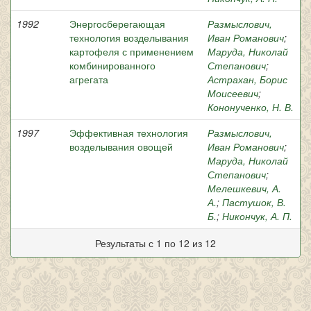
1992
Энергосберегающая
Размыслович,
технология возделывания
Иван Романович
;
картофеля с применением
Маруда, Николай
комбинированного
Степанович
;
агрегата
Астрахан, Борис
Моисеевич
;
Кононученко, Н. В.
1997
Эффективная технология
Размыслович,
возделывания овощей
Иван Романович
;
Маруда, Николай
Степанович
;
Мелешкевич, А.
А.
;
Пастушок, В.
Б.
;
Никончук, А. П.
Результаты с 1 по 12 из 12