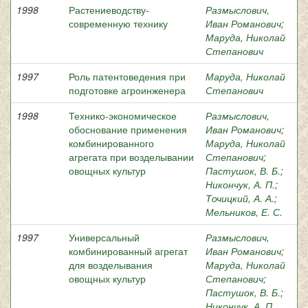
1998
Растениеводству-
Размыслович,
современную технику
Иван Романович
;
Маруда, Николай
Степанович
1997
Роль патентоведения при
Маруда, Николай
подготовке агроинженера
Степанович
1998
Технико-экономическое
Размыслович,
обоснование применения
Иван Романович
;
комбинированного
Маруда, Николай
агрегата при возделывании
Степанович
;
овощных культур
Пастушок, В. Б.
;
Никончук, А. П.
;
Точицкий, А. А.
;
Мельников, Е. С.
1997
Универсальный
Размыслович,
комбинированный агрегат
Иван Романович
;
для возделывания
Маруда, Николай
овощных культур
Степанович
;
Пастушок, В. Б.
;
Никончук, А. П.