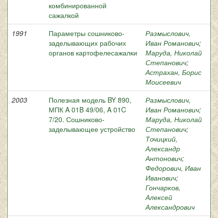
комбинированной
сажалкой
1991
Параметры сошниково-
Размыслович,
заделывающих рабочих
Иван Романович
;
органов картофелесажалки
Маруда, Николай
Степанович
;
Астрахан, Борис
Моисеевич
2003
Полезная модель BY 890,
Размыслович,
МПК A 01B 49/06, A 01C
Иван Романович
;
7/20. Сошниково-
Маруда, Николай
заделывающее устройство
Степанович
;
Точицкий,
Александр
Антонович
;
Федорович, Иван
Иванович
;
Гончарков,
Алексей
Александрович