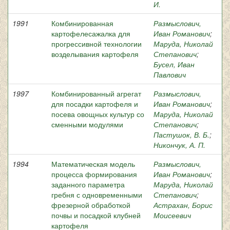
И.
1991
Комбинированная
Размыслович,
картофелесажалка для
Иван Романович
;
прогрессивной технологии
Маруда, Николай
возделывания картофеля
Степанович
;
Бусел, Иван
Павлович
1997
Комбинированный агрегат
Размыслович,
для посадки картофеля и
Иван Романович
;
посева овощных культур со
Маруда, Николай
сменными модулями
Степанович
;
Пастушок, В. Б.
;
Никончук, А. П.
1994
Математическая модель
Размыслович,
процесса формирования
Иван Романович
;
заданного параметра
Маруда, Николай
гребня с одновременными
Степанович
;
фрезерной обработкой
Астрахан, Борис
почвы и посадкой клубней
Моисеевич
картофеля