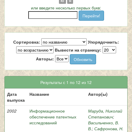
Ю
Я
или введите несколько первых букв:
Сортировка:
Упорядочнить:
Вывести на страницу:
Авторы:
Результаты с 1 по 12 из 12
Дата
Название
Автор(ы)
выпуска
2002
Информационное
Маруда, Николай
обеспечение патентных
Степанович
;
исследований
Васильченко, В.
В.
;
Сафронова, Н.