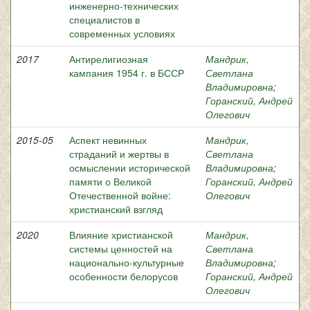
инженерно-технических
специалистов в
современных условиях
2017
Антирелигиозная
Мандрик,
кампания 1954 г. в БССР
Светлана
Владимировна
;
Горанский, Андрей
Олегович
2015-05
Аспект невинных
Мандрик,
страданий и жертвы в
Светлана
осмыслении исторической
Владимировна
;
памяти о Великой
Горанский, Андрей
Отечественной войне:
Олегович
христианский взгляд
2020
Влияние христианской
Мандрик,
системы ценностей на
Светлана
национально-культурные
Владимировна
;
особенности белорусов
Горанский, Андрей
Олегович