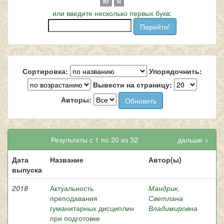
Ю
Я
или введите несколько первых букв:
Сортировка:
Упорядочнить:
Вывести на страницу:
Авторы:
Результаты с 1 по 20 из 32
дальше >
Дата
Название
Автор(ы)
выпуска
2018
Актуальность
Мандрик,
преподавания
Светлана
гуманитарных дисциплин
Владимировна
при подготовке