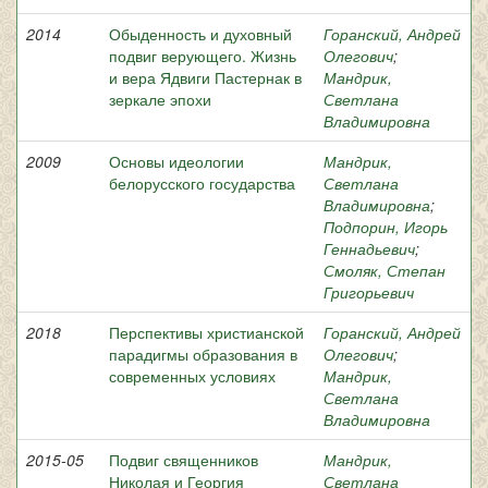
2014
Обыденность и духовный
Горанский, Андрей
подвиг верующего. Жизнь
Олегович
;
и вера Ядвиги Пастернак в
Мандрик,
зеркале эпохи
Светлана
Владимировна
2009
Основы идеологии
Мандрик,
белорусского государства
Светлана
Владимировна
;
Подпорин, Игорь
Геннадьевич
;
Смоляк, Степан
Григорьевич
2018
Перспективы христианской
Горанский, Андрей
парадигмы образования в
Олегович
;
современных условиях
Мандрик,
Светлана
Владимировна
2015-05
Подвиг священников
Мандрик,
Николая и Георгия
Светлана