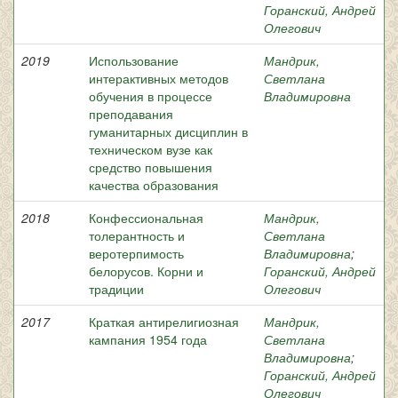
Горанский, Андрей
Олегович
2019
Использование
Мандрик,
интерактивных методов
Светлана
обучения в процессе
Владимировна
преподавания
гуманитарных дисциплин в
техническом вузе как
средство повышения
качества образования
2018
Конфессиональная
Мандрик,
толерантность и
Светлана
веротерпимость
Владимировна
;
белорусов. Корни и
Горанский, Андрей
традиции
Олегович
2017
Краткая антирелигиозная
Мандрик,
кампания 1954 года
Светлана
Владимировна
;
Горанский, Андрей
Олегович