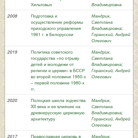
Хильтовых
Владимировна
2008
Подготовка и
Мандрик,
осуществление реформы
Светлана
приходского управления
Владимировна
;
1961 г. в Белоруссии
Горанский, Андрей
Олегович
2019
Политика советского
Мандрик,
государства «по отрыву
Светлана
детей и молодежи от
Владимировна
;
религии и церкви» в БССР
Горанский, Андрей
во второй половине 1950-х
Олегович
– первой половине 1980-х
гг.
2020
Полоцкая школа зодчества
Мандрик,
XII века и ее влияние на
Светлана
древнерусскую церковную
Владимировна
;
архитектуру
Горанский, Андрей
Олегович
2017
Православная церковь в
Мандрик,