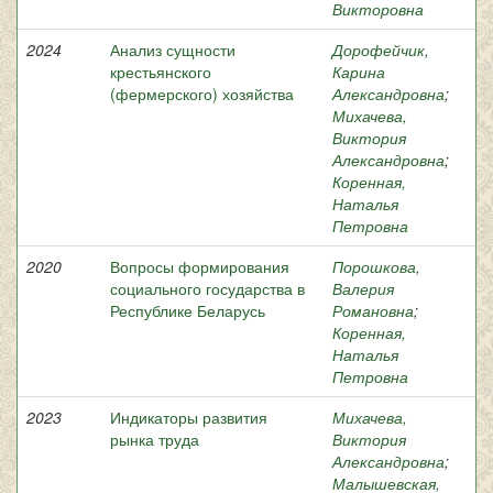
Викторовна
2024
Анализ сущности
Дорофейчик,
крестьянского
Карина
(фермерского) хозяйства
Александровна
;
Михачева,
Виктория
Александровна
;
Коренная,
Наталья
Петровна
2020
Вопросы формирования
Порошкова,
социального государства в
Валерия
Республике Беларусь
Романовна
;
Коренная,
Наталья
Петровна
2023
Индикаторы развития
Михачева,
рынка труда
Виктория
Александровна
;
Малышевская,