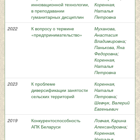
инновационной технологии,
Коренная,
в преподавании
Наталья
гуманитарных дисциплин
Петровна
2022
К вопросу о термине
Муханова,
«предпринимательство»
Анастасия
Владимировна
;
Панькова, Яна
Федоровна
;
Коренная,
Наталья
Петровна
2023
К проблеме
Коренная,
диверсификации занятости
Наталья
сельских территорий
Петровна
;
Шевчук, Валерий
Евгеньевич
2019
Конкурентоспособность
Ловчая, Карина
АПК Беларуси
Александровна
;
Коренная,
Наталья