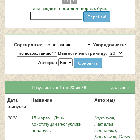
Ю
Я
или введите несколько первых букв:
Сортировка:
Упорядочнить:
Вывести на страницу:
Авторы:
Результаты с 1 по 20 из 78
дальше >
Дата
Название
Автор(ы)
выпуска
2023
15 марта - День
Коренная,
Конституции Республики
Наталья
Беларусь
Петровна
;
Данильчик, Ольга