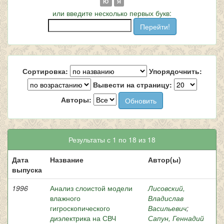
Ю
Я
или введите несколько первых букв:
Сортировка:
Упорядочнить:
Вывести на страницу:
Авторы:
Результаты с 1 по 18 из 18
Дата
Название
Автор(ы)
выпуска
1996
Анализ слоистой модели
Лисовский,
влажного
Владислав
гигроскопического
Васильевич
;
диэлектрика на СВЧ
Сапун, Геннадий