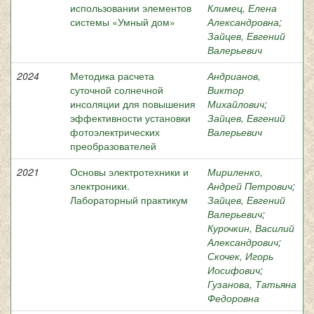
использовании элементов
Климец, Елена
системы «Умный дом»
Александровна
;
Зайцев, Евгений
Валерьевич
2024
Методика расчета
Андрианов,
суточной солнечной
Виктор
инсоляции для повышения
Михайлович
;
эффективности установки
Зайцев, Евгений
фотоэлектрических
Валерьевич
преобразователей
2021
Основы электротехники и
Мириленко,
электроники.
Андрей Петрович
;
Лабораторный практикум
Зайцев, Евгений
Валерьевич
;
Курочкин, Василий
Александрович
;
Скочек, Игорь
Иосифович
;
Гузанова, Татьяна
Федоровна