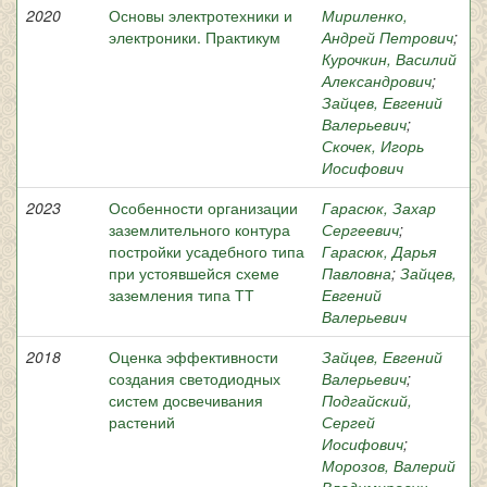
2020
Основы электротехники и
Мириленко,
электроники. Практикум
Андрей Петрович
;
Курочкин, Василий
Александрович
;
Зайцев, Евгений
Валерьевич
;
Скочек, Игорь
Иосифович
2023
Особенности организации
Гарасюк, Захар
заземлительного контура
Сергеевич
;
постройки усадебного типа
Гарасюк, Дарья
при устоявшейся схеме
Павловна
;
Зайцев,
заземления типа ТТ
Евгений
Валерьевич
2018
Оценка эффективности
Зайцев, Евгений
создания светодиодных
Валерьевич
;
систем досвечивания
Подгайский,
растений
Сергей
Иосифович
;
Морозов, Валерий