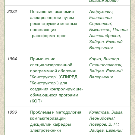
Владимирович
2022
Повышение экономии
Андрухович,
электроэнергии путем
Елизавета
реконструкции местных
Сергеевна
;
понижающих
Быковская, Полина
трансформаторов
Александровна
;
Зайцев, Евгений
Валерьевич
1994
Применение
Корко, Виктор
специализированной
Станиславович
;
программной оболочки
Зайцев, Евгений
"Конструктор" (СПИРБД
Валерьевич
"Конструктор") для
создания контролирующе-
обучающихся программ
(КОП)
1996
Проблемы и методология
Кочетова, Эмма
компьютеризации
Леонидовна
;
дисциплин кафедры
Ловеров, В. Н.
;
электротехники
Зайцев, Евгений