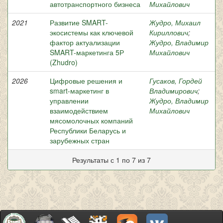
автотранспортного бизнеса
Михайлович
2021
Развитие SMART-
Жудро, Михаил
экосистемы как ключевой
Кириллович
;
фактор актуализации
Жудро, Владимир
SMART-маркетинга 5Р
Михайлович
(Zhudro)
2026
Цифровые решения и
Гусаков, Гордей
smart-маркетинг в
Владимирович
;
управлении
Жудро, Владимир
взаимодействием
Михайлович
мясомолочных компаний
Республики Беларусь и
зарубежных стран
Результаты с 1 по 7 из 7