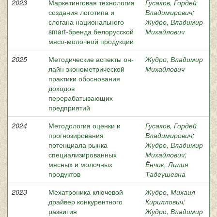
2023
Маркетинговая технология
Гусаков, Гордей
создания логотипа и
Владимирович
;
слогана национального
Жудро, Владимир
smart-бренда белорусской
Михайлович
мясо-молочной продукции
2025
Методические аспекты он-
Жудро, Владимир
лайн эконометрической
Михайлович
практики обоснования
доходов
перерабатывающих
предприятий
2024
Методология оценки и
Гусаков, Гордей
прогнозирования
Владимирович
;
потенциала рынка
Жудро, Владимир
специализированных
Михайлович
;
мясных и молочных
Ёнчик, Лилия
продуктов
Тадеушевна
2023
Мехатроника ключевой
Жудро, Михаил
драйвер конкурентного
Кириллович
;
развития
Жудро, Владимир