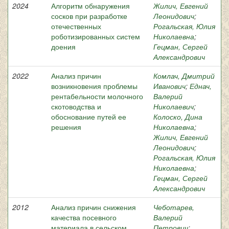
2024
Алгоритм обнаружения
Жилич, Евгений
сосков при разработке
Леонидович
;
отечественных
Рогальская, Юлия
роботизированных систем
Николаевна
;
доения
Гецман, Сергей
Александрович
2022
Анализ причин
Комлач, Дмитрий
возникновения проблемы
Иванович
;
Еднач,
рентабельности молочного
Валерий
скотоводства и
Николаевич
;
обоснование путей ее
Колоско, Дина
решения
Николаевна
;
Жилич, Евгений
Леонидович
;
Рогальская, Юлия
Николаевна
;
Гецман, Сергей
Александрович
2012
Анализ причин снижения
Чеботарев,
качества посевного
Валерий
материала в сельском
Петрович
;