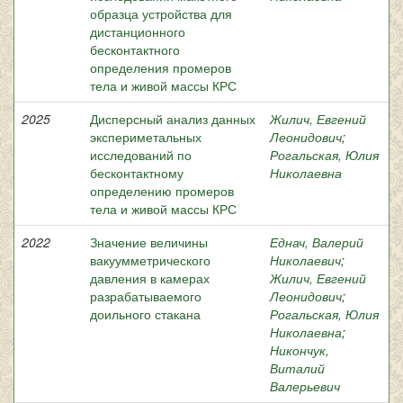
образца устройства для
дистанционного
бесконтактного
определения промеров
тела и живой массы КРС
2025
Дисперсный анализ данных
Жилич, Евгений
экспериметальных
Леонидович
;
исследований по
Рогальская, Юлия
бесконтактному
Николаевна
определению промеров
тела и живой массы КРС
2022
Значение величины
Еднач, Валерий
вакуумметрического
Николаевич
;
давления в камерах
Жилич, Евгений
разрабатываемого
Леонидович
;
доильного стакана
Рогальская, Юлия
Николаевна
;
Никончук,
Виталий
Валерьевич