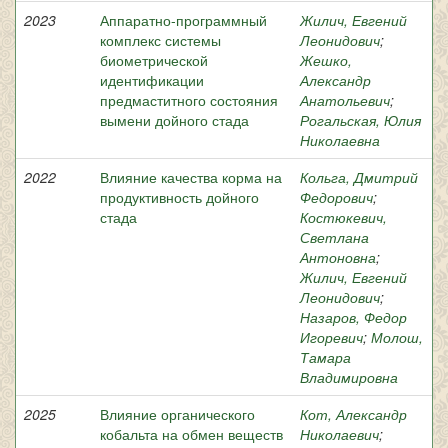
2023
Аппаратно-программный
Жилич, Евгений
комплекс системы
Леонидович
;
биометрической
Жешко,
идентификации
Александр
предмаститного состояния
Анатольевич
;
вымени дойного стада
Рогальская, Юлия
Николаевна
2022
Влияние качества корма на
Кольга, Дмитрий
продуктивность дойного
Федорович
;
стада
Костюкевич,
Светлана
Антоновна
;
Жилич, Евгений
Леонидович
;
Назаров, Федор
Игоревич
;
Молош,
Тамара
Владимировна
2025
Влияние органического
Кот, Александр
кобальта на обмен веществ
Николаевич
;