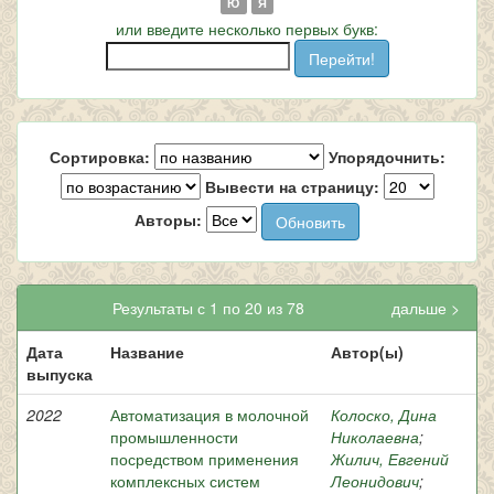
Ю
Я
или введите несколько первых букв:
Сортировка:
Упорядочнить:
Вывести на страницу:
Авторы:
Результаты с 1 по 20 из 78
дальше >
Дата
Название
Автор(ы)
выпуска
2022
Автоматизация в молочной
Колоско, Дина
промышленности
Николаевна
;
посредством применения
Жилич, Евгений
комплексных систем
Леонидович
;