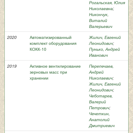
Рогальская, Юлия
Николаевна
;
Никончук,
Виталий
Валерьевич
2020
Автоматизированный
Жилич, Евгений
комплект оборудования
Леонидович
;
КОКК-10
Пунько, Андрей
Иванович
2019
Активное вентилирование
Перепечаев,
зерновых масс при
Андрей
хранении
Николаевич
;
Жилич, Евгений
Леонидович
;
Чеботарев,
Валерий
Петрович
;
Чечеткин,
Анатолий
Дмитриевич