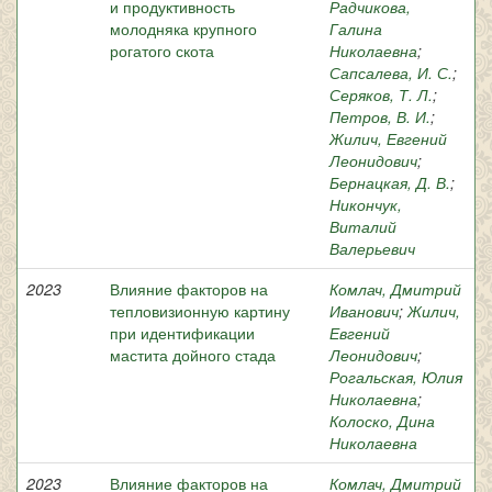
и продуктивность
Радчикова,
молодняка крупного
Галина
рогатого скота
Николаевна
;
Сапсалева, И. С.
;
Серяков, Т. Л.
;
Петров, В. И.
;
Жилич, Евгений
Леонидович
;
Бернацкая, Д. В.
;
Никончук,
Виталий
Валерьевич
2023
Влияние факторов на
Комлач, Дмитрий
тепловизионную картину
Иванович
;
Жилич,
при идентификации
Евгений
мастита дойного стада
Леонидович
;
Рогальская, Юлия
Николаевна
;
Колоско, Дина
Николаевна
2023
Влияние факторов на
Комлач, Дмитрий