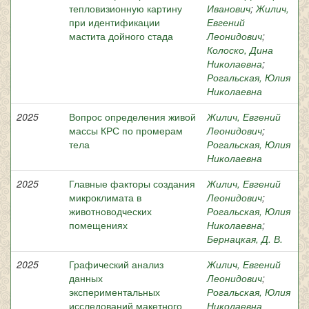
тепловизионную картину
Иванович
;
Жилич,
при идентификации
Евгений
мастита дойного стада
Леонидович
;
Колоско, Дина
Николаевна
;
Рогальская, Юлия
Николаевна
2025
Вопрос определения живой
Жилич, Евгений
массы КРС по промерам
Леонидович
;
тела
Рогальская, Юлия
Николаевна
2025
Главные факторы создания
Жилич, Евгений
микроклимата в
Леонидович
;
животноводческих
Рогальская, Юлия
помещениях
Николаевна
;
Бернацкая, Д. В.
2025
Графический анализ
Жилич, Евгений
данных
Леонидович
;
экспериментальных
Рогальская, Юлия
исследований макетного
Николаевна