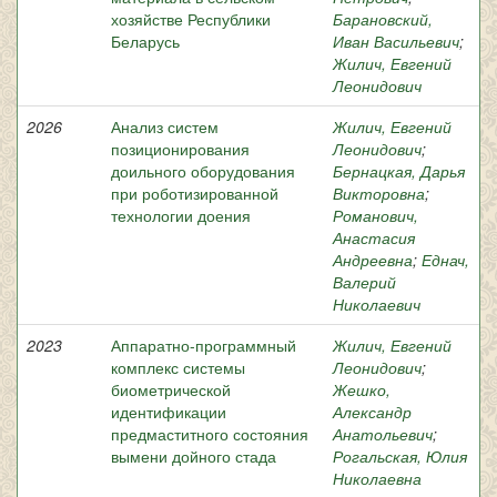
хозяйстве Республики
Барановский,
Беларусь
Иван Васильевич
;
Жилич, Евгений
Леонидович
2026
Анализ систем
Жилич, Евгений
позиционирования
Леонидович
;
доильного оборудования
Бернацкая, Дарья
при роботизированной
Викторовна
;
технологии доения
Романович,
Анастасия
Андреевна
;
Еднач,
Валерий
Николаевич
2023
Аппаратно-программный
Жилич, Евгений
комплекс системы
Леонидович
;
биометрической
Жешко,
идентификации
Александр
предмаститного состояния
Анатольевич
;
вымени дойного стада
Рогальская, Юлия
Николаевна