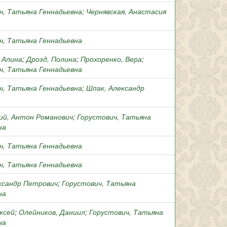
ч, Татьяна Геннадьевна
;
Чернявская, Анастасия
ч, Татьяна Геннадьевна
, Алина
;
Дрозд, Полина
;
Прохоренко, Вера
;
ч, Татьяна Геннадьевна
ч, Татьяна Геннадьевна
;
Шпак, Александр
ий, Антон Романович
;
Горустович, Татьяна
на
ч, Татьяна Геннадьевна
ч, Татьяна Геннадьевна
ксандр Петрович
;
Горустович, Татьяна
на
ксей
;
Олейников, Даниил
;
Горустович, Татьяна
на