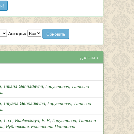
Авторы:
дальше >
h, Tatiana Gennadevna
;
Горустович, Татьяна
на
h, Tatyana Gennadievna
;
Горустович, Татьяна
на
, T. G.
;
Rublevskaya, E. P.
;
Горустович, Татьяна
на
;
Рублевская, Елизавета Петровна