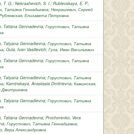
, T. G.
;
Nekrashevich, S. I.
;
Rublevskaya, E. P.
;
ч, Татьяна Геннадьевна
;
Некрашевич, Сергей
Рублевская, Елизавета Петровна
h, Tatiana Gennadevna
;
Горустович, Татьяна
на
h, Tatyana Gennadievna
;
Горустович, Татьяна
на
;
Gula, Ivan Vasilievich
;
Гула, Иван Васильевич
h, Tatiana Gennadevna
;
Горустович, Татьяна
на
h, Tatyana Gennadievna
;
Горустович, Татьяна
на
;
Kaminskaya, Anastasia Dmitrievna
;
Каминская,
я Дмитриевна
h, Tatyana Gennadievna
;
Горустович, Татьяна
на
h, Tatiana Gennadevna
;
Prochorenko, Vera
na
;
Горустович, Татьяна Геннадьевна
;
о, Вера Александровна