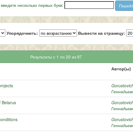
 введите несколько первых букв:
Упорядочнить:
Вывести на страницу:
Результаты с 1 по 20 из 97
Автор(ы)
projects
Gorustovic
Геннадьев
f Belarus
Gorustovic
Геннадьев
onditions
Gorustovich
Геннадьев