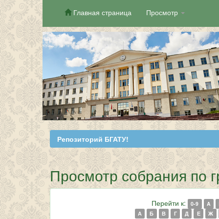
Главная страница
Просмотр
Skip
navigation
Репозиторий БГАТУ!
Просмотр собрания по г
Перейти к:
0-9
A
А
Б
В
Г
Д
Е
Ж