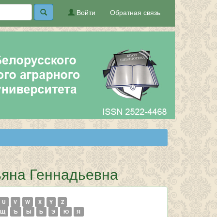
Войти
Обратная связь
ьяна Геннадьевна
U
V
W
X
Y
Z
Щ
Ъ
Ы
Ь
Э
Ю
Я