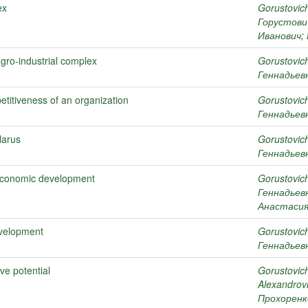
ex
Gorustovich
Горустови
Иванович
;
agro-industrial complex
Gorustovic
Геннадьев
etitiveness of an organization
Gorustovic
Геннадьев
larus
Gorustovic
Геннадьев
 economic development
Gorustovic
Геннадьев
Анастаси
evelopment
Gorustovic
Геннадьев
ve potential
Gorustovic
Alexandrov
Прохоренк