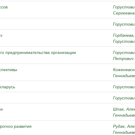
ссов
Горустови
Сергеевна
Горустови
ях
Горбачева
Горустови
го предпринимательства организации
Горустови
Петрович
рспективы
Коженевск
Геннадьев
еларусь
Горустови
Горустови
ии
Шпак, Але
Геннадьев
рогноз развития
Рудак, Але
Геннадьев