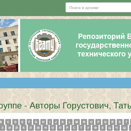
руппе - Авторы Горустович, Тат
B
C
D
E
F
G
H
I
J
K
L
M
N
O
P
Q
R
S
T
З
И
Й
К
Л
М
Н
О
П
Р
С
Т
У
Ф
Х
Ц
Ч
Ш