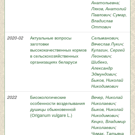
Анатольевна
;
Ляхов, Анатолий
Павлович
;
Сумар,
Владислав
Оттович
2020-02
Актуальные вопросы
Сельманович,
заготовки
Вячеслав Лукич
;
высококачественных кормов
Кулагин, Сергей
в сельскохозяйственных
Леонович
;
организациях беларуси
Шибеко,
Александр
Эдмундович
;
Быков, Николай
Никодимович
2022
Биоэкологические
Вечер, Николай
особенности возделывания
Николаевич
;
душицы обыкновенной
Быков, Николай
(Оriganum vulgare L.)
Никодимович
;
Кецко, Владимир
Николаевич
;
Чумак, Татьяна