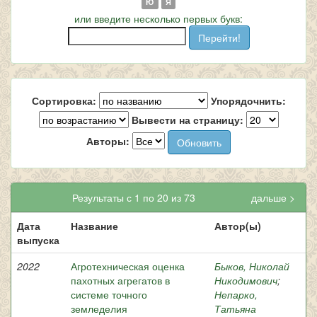
Ю
Я
или введите несколько первых букв:
Сортировка:
Упорядочнить:
Вывести на страницу:
Авторы:
Результаты с 1 по 20 из 73
дальше >
Дата
Название
Автор(ы)
выпуска
2022
Агротехническая оценка
Быков, Николай
пахотных агрегатов в
Никодимович
;
системе точного
Непарко,
земледелия
Татьяна