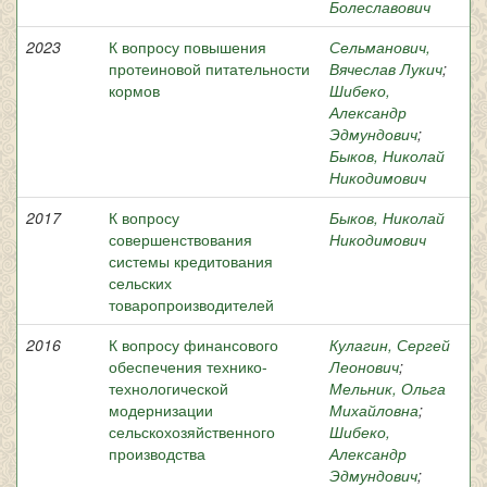
Болеславович
2023
К вопросу повышения
Сельманович,
протеиновой питательности
Вячеслав Лукич
;
кормов
Шибеко,
Александр
Эдмундович
;
Быков, Николай
Никодимович
2017
К вопросу
Быков, Николай
совершенствования
Никодимович
системы кредитования
сельских
товаропроизводителей
2016
К вопросу финансового
Кулагин, Сергей
обеспечения технико-
Леонович
;
технологической
Мельник, Ольга
модернизации
Михайловна
;
сельскохозяйственного
Шибеко,
производства
Александр
Эдмундович
;