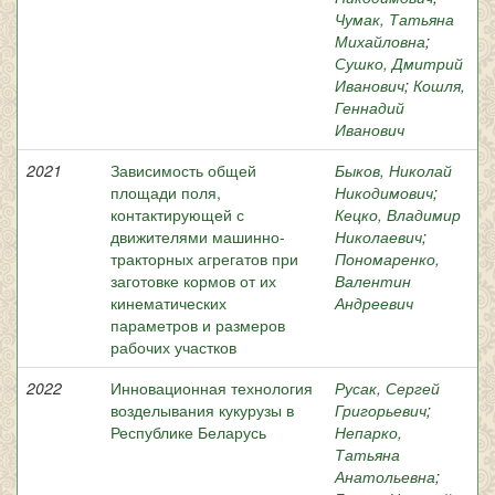
Чумак, Татьяна
Михайловна
;
Сушко, Дмитрий
Иванович
;
Кошля,
Геннадий
Иванович
2021
Зависимость общей
Быков, Николай
площади поля,
Никодимович
;
контактирующей с
Кецко, Владимир
движителями машинно-
Николаевич
;
тракторных агрегатов при
Пономаренко,
заготовке кормов от их
Валентин
кинематических
Андреевич
параметров и размеров
рабочих участков
2022
Инновационная технология
Русак, Сергей
возделывания кукурузы в
Григорьевич
;
Республике Беларусь
Непарко,
Татьяна
Анатольевна
;