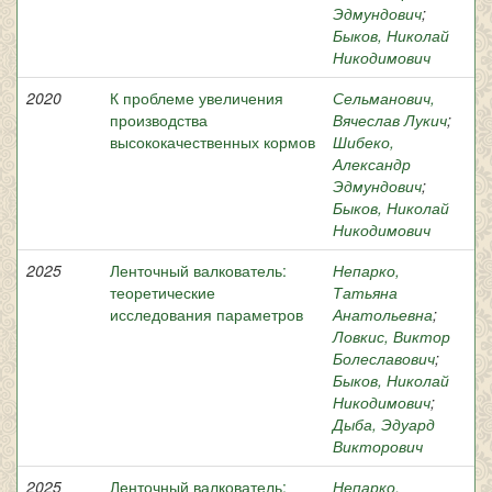
Эдмундович
;
Быков, Николай
Никодимович
2020
К проблеме увеличения
Сельманович,
производства
Вячеслав Лукич
;
высококачественных кормов
Шибеко,
Александр
Эдмундович
;
Быков, Николай
Никодимович
2025
Ленточный валкователь:
Непарко,
теоретические
Татьяна
исследования параметров
Анатольевна
;
Ловкис, Виктор
Болеславович
;
Быков, Николай
Никодимович
;
Дыба, Эдуард
Викторович
2025
Ленточный валкователь:
Непарко,