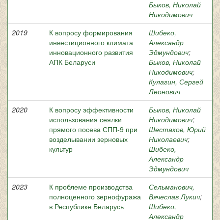
Быков, Николай
Никодимович
2019
К вопросу формирования
Шибеко,
инвестиционного климата
Александр
инновационного развития
Эдмундович
;
АПК Беларуси
Быков, Николай
Никодимович
;
Кулагин, Сергей
Леонович
2020
К вопросу эффективности
Быков, Николай
использования сеялки
Никодимович
;
прямого посева СПП-9 при
Шестаков, Юрий
возделывании зерновых
Николаевич
;
культур
Шибеко,
Александр
Эдмундович
2023
К проблеме производства
Сельманович,
полноценного зернофуража
Вячеслав Лукич
;
в Республике Беларусь
Шибеко,
Александр