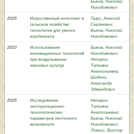
Быков, Николай
Никодимович
2025
Искусственный интеллект в
Пырх, Алексей
сельском хозяйстве:
Сергеевич
;
технологии для умного
Быков, Николай
агробизнеса
Никодимович
2023
Использование
Быков, Николай
инновационных технологий
Никодимович
;
при возделывании
Непарко,
зерновых культур
Татьяна
Анатольевна
;
Шибеко,
Александр
Эдмундович
2025
Исследование
Непарко,
эксплуатационно-
Татьяна
технологических
Анатольевна
;
параметров ленточного
Быков, Николай
валкователя
Никодимович
;
Ловкис, Виктор