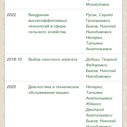
Михайловна
2022
Внедрение
Русак, Сергей
высокоэффективных
Григорьевич
;
технологий в сфере
Быков, Николай
сельского хозяйства
Никодимович
;
Непарко,
Татьяна
Анатольевна
2018-10
Выбор пахотного агрегата
Добыш, Георгий
Федорович
;
Быков, Николай
Никодимович
2025
Диагностика и техническое
Непарко,
обслуживание машин
Татьяна
Анатольевна
;
Жданко,
Дмитрий
Анатольевич
;
Быков, Николай
Никодимович
;