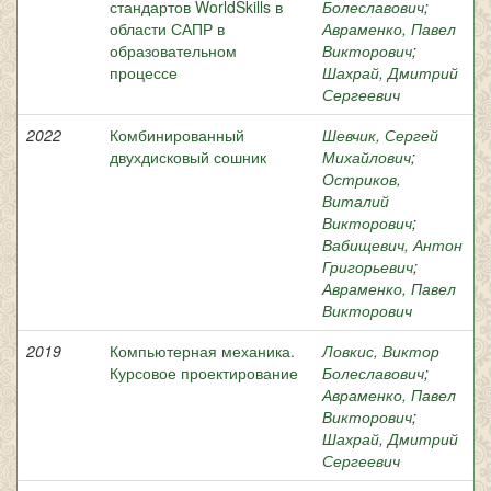
стандартов WorldSkills в
Болеславович
;
области САПР в
Авраменко, Павел
образовательном
Викторович
;
процессе
Шахрай, Дмитрий
Сергеевич
2022
Комбинированный
Шевчик, Сергей
двухдисковый сошник
Михайлович
;
Остриков,
Виталий
Викторович
;
Вабищевич, Антон
Григорьевич
;
Авраменко, Павел
Викторович
2019
Компьютерная механика.
Ловкис, Виктор
Курсовое проектирование
Болеславович
;
Авраменко, Павел
Викторович
;
Шахрай, Дмитрий
Сергеевич