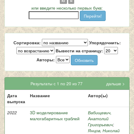
Ю
Я
или введите несколько первых букв:
Сортировка:
Упорядочнить:
Вывести на страницу:
Авторы:
Результаты с 1 по 20 из 77
дальше >
Дата
Название
Автор(ы)
выпуска
2022
3D моделирование
Вабищевич,
малогабаритных граблей
Анатолий
Григорьевич
;
Янцов, Николай