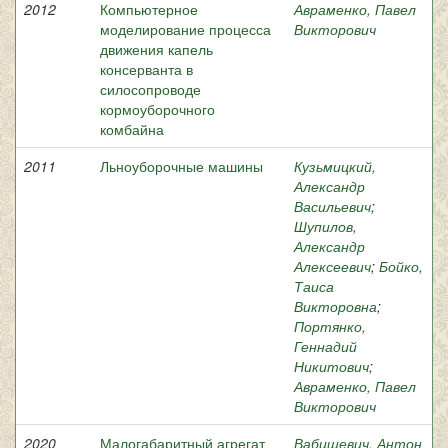
2012
Компьютерное
Авраменко, Павел
моделирование процесса
Викторович
движения капель
консерванта в
силосопроводе
кормоуборочного
комбайна
2011
Льноуборочные машины
Кузьмицкий,
Александр
Васильевич
;
Шупилов,
Александр
Алексеевич
;
Бойко,
Таиса
Викторовна
;
Портянко,
Геннадий
Никитович
;
Авраменко, Павел
Викторович
2020
Малогабаритный агрегат
Вабищевич, Антон