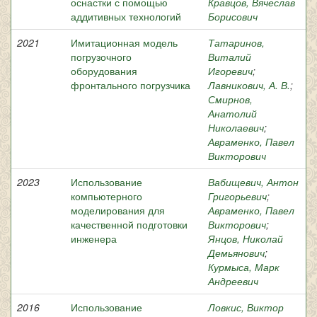
оснастки с помощью
Кравцов, Вячеслав
аддитивных технологий
Борисович
2021
Имитационная модель
Татаринов,
погрузочного
Виталий
оборудования
Игоревич
;
фронтального погрузчика
Лавникович, А. В.
;
Смирнов,
Анатолий
Николаевич
;
Авраменко, Павел
Викторович
2023
Использование
Вабищевич, Антон
компьютерного
Григорьевич
;
моделирования для
Авраменко, Павел
качественной подготовки
Викторович
;
инженера
Янцов, Николай
Демьянович
;
Курмыса, Марк
Андреевич
2016
Использование
Ловкис, Виктор