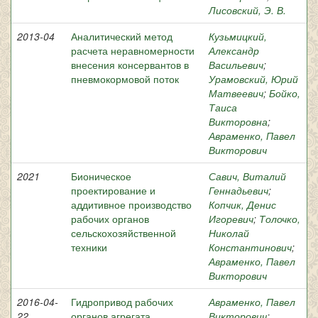
Лисовский, Э. В.
2013-04
Аналитический метод
Кузьмицкий,
расчета неравномерности
Александр
внесения консервантов в
Васильевич
;
пневмокормовой поток
Урамовский, Юрий
Матвеевич
;
Бойко,
Таиса
Викторовна
;
Авраменко, Павел
Викторович
2021
Бионическое
Савич, Виталий
проектирование и
Геннадьевич
;
аддитивное производство
Копчик, Денис
рабочих органов
Игоревич
;
Толочко,
сельскохозяйственной
Николай
техники
Константинович
;
Авраменко, Павел
Викторович
2016-04-
Гидропривод рабочих
Авраменко, Павел
22
органов агрегата
Викторович
;