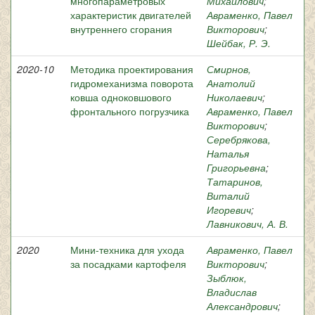
многопараметровых
Михайлович
;
характеристик двигателей
Авраменко, Павел
внутреннего сгорания
Викторович
;
Шейбак, Р. Э.
2020-10
Методика проектирования
Смирнов,
гидромеханизма поворота
Анатолий
ковша одноковшового
Николаевич
;
фронтального погрузчика
Авраменко, Павел
Викторович
;
Серебрякова,
Наталья
Григорьевна
;
Татаринов,
Виталий
Игоревич
;
Лавникович, А. В.
2020
Мини-техника для ухода
Авраменко, Павел
за посадками картофеля
Викторович
;
Зыблюк,
Владислав
Александрович
;