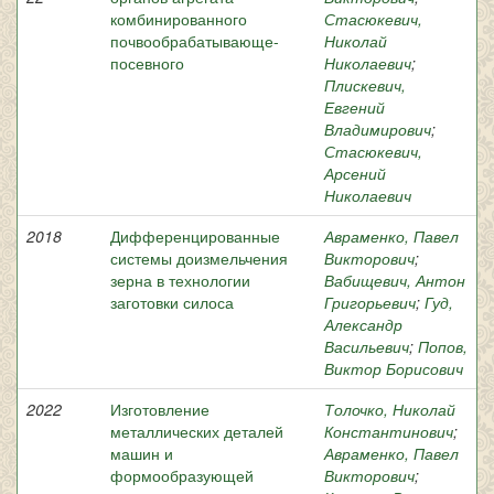
комбинированного
Стасюкевич,
почвообрабатывающе-
Николай
посевного
Николаевич
;
Плискевич,
Евгений
Владимирович
;
Стасюкевич,
Арсений
Николаевич
2018
Дифференцированные
Авраменко, Павел
системы доизмельчения
Викторович
;
зерна в технологии
Вабищевич, Антон
заготовки силоса
Григорьевич
;
Гуд,
Александр
Васильевич
;
Попов,
Виктор Борисович
2022
Изготовление
Толочко, Николай
металлических деталей
Константинович
;
машин и
Авраменко, Павел
формообразующей
Викторович
;