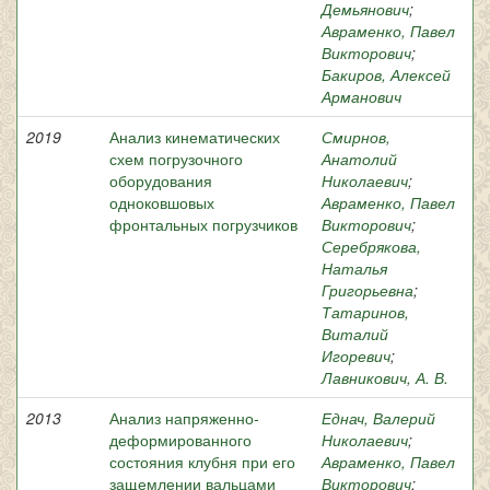
Демьянович
;
Авраменко, Павел
Викторович
;
Бакиров, Алексей
Арманович
2019
Анализ кинематических
Смирнов,
схем погрузочного
Анатолий
оборудования
Николаевич
;
одноковшовых
Авраменко, Павел
фронтальных погрузчиков
Викторович
;
Серебрякова,
Наталья
Григорьевна
;
Татаринов,
Виталий
Игоревич
;
Лавникович, А. В.
2013
Анализ напряженно-
Еднач, Валерий
деформированного
Николаевич
;
состояния клубня при его
Авраменко, Павел
защемлении вальцами
Викторович
;