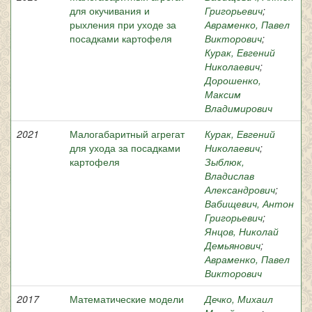
для окучивания и
Григорьевич
;
рыхления при уходе за
Авраменко, Павел
посадками картофеля
Викторович
;
Курак, Евгений
Николаевич
;
Дорошенко,
Максим
Владимирович
2021
Малогабаритный агрегат
Курак, Евгений
для ухода за посадками
Николаевич
;
картофеля
Зыблюк,
Владислав
Александрович
;
Вабищевич, Антон
Григорьевич
;
Янцов, Николай
Демьянович
;
Авраменко, Павел
Викторович
2017
Математические модели
Дечко, Михаил