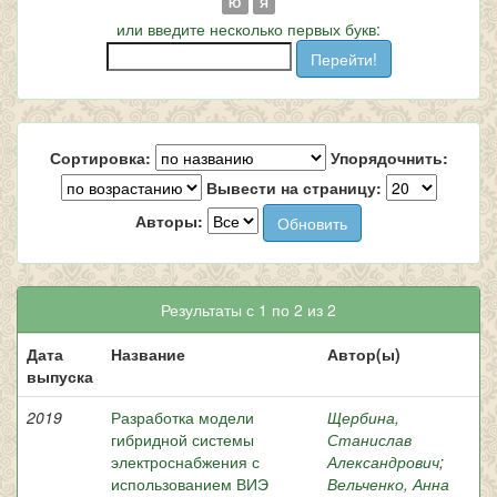
Ю
Я
или введите несколько первых букв:
Сортировка:
Упорядочнить:
Вывести на страницу:
Авторы:
Результаты с 1 по 2 из 2
Дата
Название
Автор(ы)
выпуска
2019
Разработка модели
Щербина,
гибридной системы
Станислав
электроснабжения с
Александрович
;
использованием ВИЭ
Вельченко, Анна