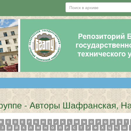
группе - Авторы Шафранская, 
B
C
D
E
F
G
H
I
J
K
L
M
N
O
P
Q
R
S
T
З
И
Й
К
Л
М
Н
О
П
Р
С
Т
У
Ф
Х
Ц
Ч
Ш