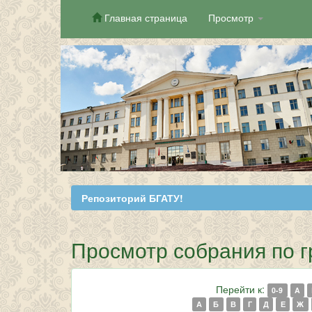
Главная страница
Просмотр
Skip
navigation
Репозиторий БГАТУ!
Просмотр собрания по 
Перейти к:
0-9
A
А
Б
В
Г
Д
Е
Ж