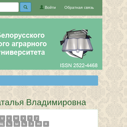
Войти
Обратная связь
Наталья Владимировна
U
V
W
X
Y
Z
Щ
Ъ
Ы
Ь
Э
Ю
Я