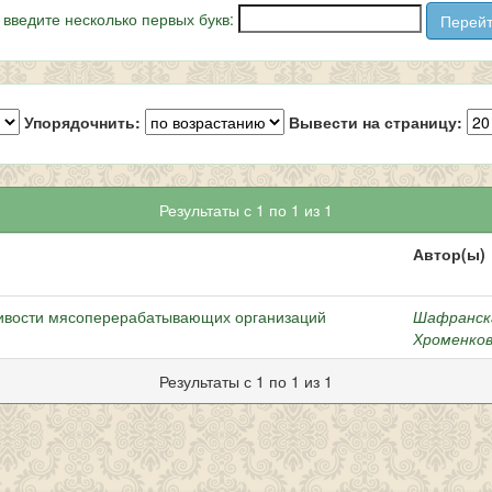
 введите несколько первых букв:
Упорядочнить:
Вывести на страницу:
Результаты с 1 по 1 из 1
Автор(ы)
ивости мясоперерабатывающих организаций
Шафранска
Хроменков
Результаты с 1 по 1 из 1