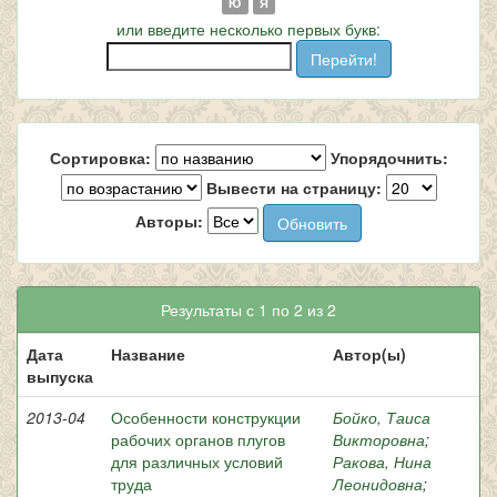
Ю
Я
или введите несколько первых букв:
Сортировка:
Упорядочнить:
Вывести на страницу:
Авторы:
Результаты с 1 по 2 из 2
Дата
Название
Автор(ы)
выпуска
2013-04
Особенности конструкции
Бойко, Таиса
рабочих органов плугов
Викторовна
;
для различных условий
Ракова, Нина
труда
Леонидовна
;