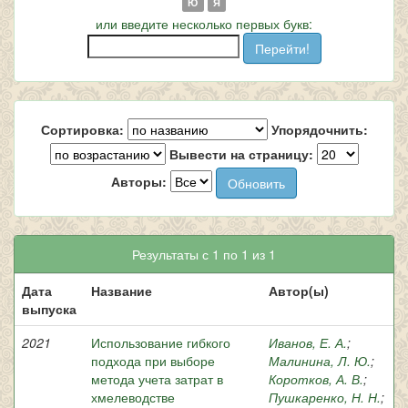
Ю
Я
или введите несколько первых букв:
Сортировка:
Упорядочнить:
Вывести на страницу:
Авторы:
Результаты с 1 по 1 из 1
Дата
Название
Автор(ы)
выпуска
2021
Использование гибкого
Иванов, Е. А.
;
подхода при выборе
Малинина, Л. Ю.
;
метода учета затрат в
Коротков, А. В.
;
хмелеводстве
Пушкаренко, Н. Н.
;