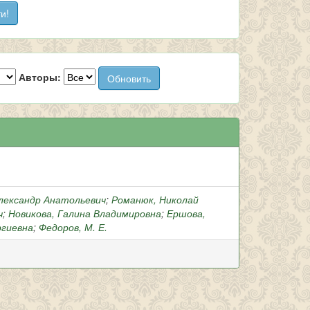
Авторы:
Александр Анатольевич
;
Романюк, Николай
ч
;
Новикова, Галина Владимировна
;
Ершова,
ргиевна
;
Федоров, М. Е.