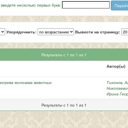
 введите несколько первых букв:
Упорядочнить:
Вывести на страницу:
Результаты с 1 по 1 из 1
Автор(ы)
зогрева молозива животных
Тихонов, 
Николаеви
Ирина Гео
Результаты с 1 по 1 из 1