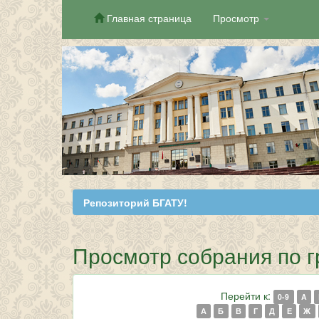
Главная страница
Просмотр
Skip
navigation
Репозиторий БГАТУ!
Просмотр собрания по г
Перейти к:
0-9
A
А
Б
В
Г
Д
Е
Ж