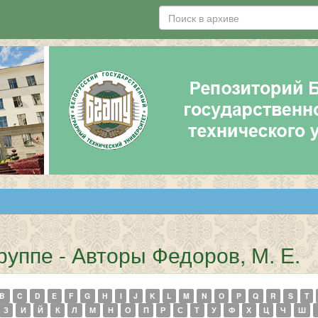
руппе - Авторы Федоров, М. Е.
B
C
D
E
F
G
H
I
J
K
L
M
N
O
P
Q
R
S
T
З
И
Й
К
Л
М
Н
О
П
Р
С
Т
У
Ф
Х
Ц
Ч
Ш