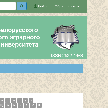
Войти
Обратная связь
U
V
W
X
Y
Z
Щ
Ъ
Ы
Ь
Э
Ю
Я