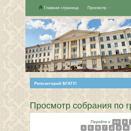
Главная страница
Просмотр
Skip
navigation
Репозиторий БГАТУ!
Просмотр собрания по гр
Перейти к:
0-9
A
А
Б
В
Г
Д
Е
Ж