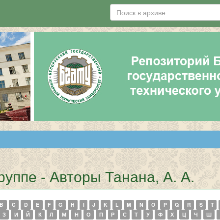
уппе - Авторы Танана, А. А.
B
C
D
E
F
G
H
I
J
K
L
M
N
O
P
Q
R
S
T
З
И
Й
К
Л
М
Н
О
П
Р
С
Т
У
Ф
Х
Ц
Ч
Ш