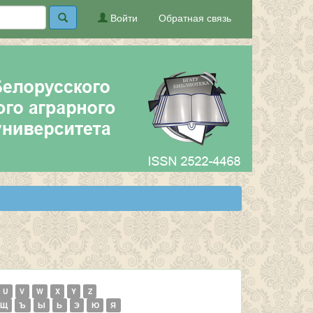
Войти
Обратная связь
U
V
W
X
Y
Z
Щ
Ъ
Ы
Ь
Э
Ю
Я