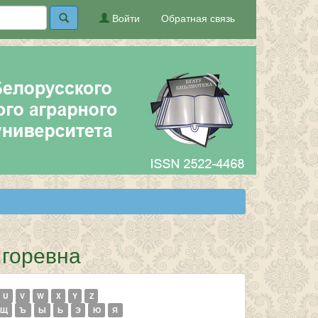
Войти
Обратная связь
Игоревна
U
V
W
X
Y
Z
Щ
Ъ
Ы
Ь
Э
Ю
Я