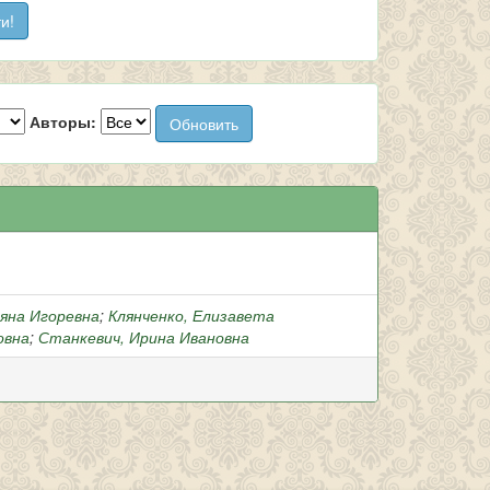
Авторы:
ьяна Игоревна
;
Клянченко, Елизавета
овна
;
Станкевич, Ирина Ивановна