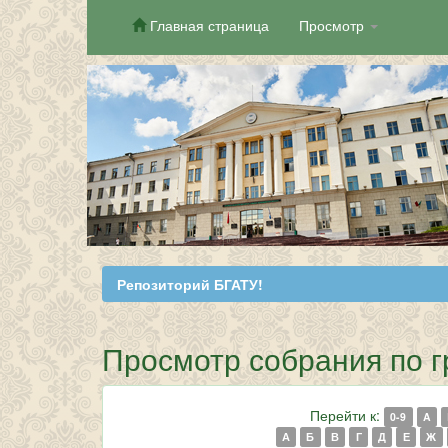
Главная страница
Просмотр
Skip
navigation
Репозиторий БГАТУ!
Просмотр собрания по г
Перейти к:
0-9
A
А
Б
В
Г
Д
Е
Ж