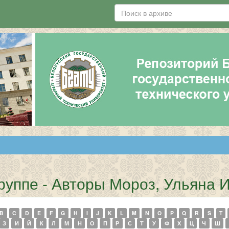
руппе - Авторы Мороз, Ульяна 
B
C
D
E
F
G
H
I
J
K
L
M
N
O
P
Q
R
S
T
З
И
Й
К
Л
М
Н
О
П
Р
С
Т
У
Ф
Х
Ц
Ч
Ш