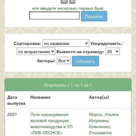
Ю
Я
или введите несколько первых букв:
Сортировка:
Упорядочнить:
Вывести на страницу:
Авторы:
Результаты с 1 по 1 из 1
Дата
Название
Автор(ы)
выпуска
2021
Пути наращивания
Мороз, Ульяна
валовой продукции
Игоревна
;
животноводства в УП
Клянченко,
«ПИК-ЛЕСНОЕ»
Елизавета