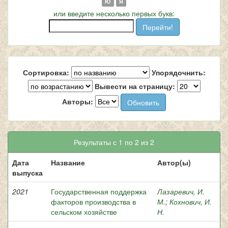
Ю
Я
или введите несколько первых букв:
Сортировка:
Упорядочнить:
Вывести на страницу:
Авторы:
Результаты с 1 по 2 из 2
Дата
Название
Автор(ы)
выпуска
2021
Государственная поддержка
Лазаревич, И.
факторов производства в
М.
;
Кохнович, И.
сельском хозяйстве
Н.