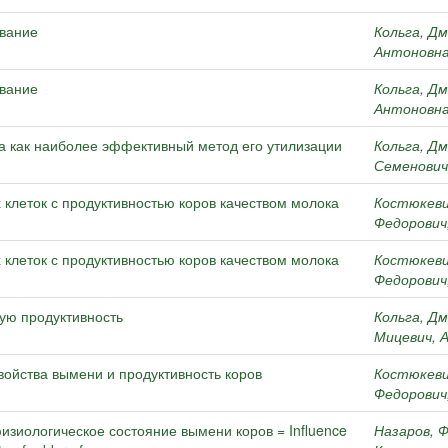
ование
Кольга, Д
Антоновн
ование
Кольга, Д
Антоновн
а как наиболее эффективный метод его утилизации
Кольга, Д
Семенович
клеток с продуктивностью коров качеством молока
Костюкеви
Федорович
клеток с продуктивностью коров качеством молока
Костюкеви
Федорович
ую продуктивность
Кольга, Д
Мицевич, 
войства вымени и продуктивность коров
Костюкеви
Федорович
зиологическое состояние вымени коров = Influence
Назаров, 