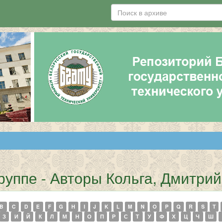
руппе - Авторы Кольга, Дмитри
B
C
D
E
F
G
H
I
J
K
L
M
N
O
P
Q
R
S
T
З
И
Й
К
Л
М
Н
О
П
Р
С
Т
У
Ф
Х
Ц
Ч
Ш