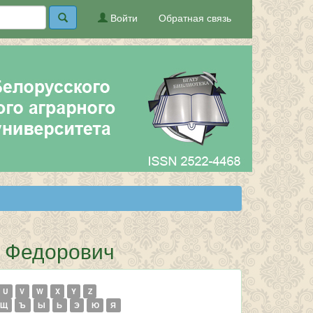
Войти
Обратная связь
й Федорович
U
V
W
X
Y
Z
Щ
Ъ
Ы
Ь
Э
Ю
Я