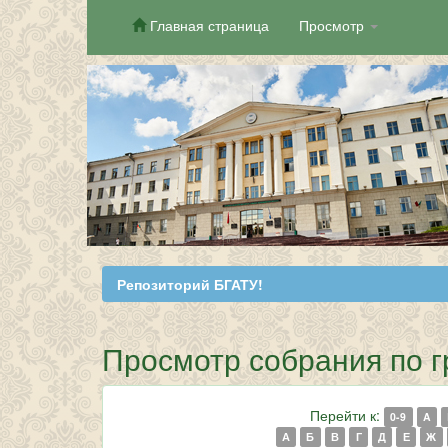
Главная страница
Просмотр
Skip
navigation
Репозиторий БГАТУ!
Просмотр собрания по г
Перейти к:
0-9
A
А
Б
В
Г
Д
Е
Ж