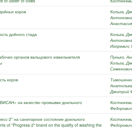
te of udder of cows
Костюкеви
 дойных коров
Кольга, Д
Антоновн
Анастасия
ость дойного стада
Кольга, Д
Антоновн
Игоревич
;
абочих органов вальцового измельчителя
Пунько, А
ы
Кольга, Д
Семенович
сть коров
Тимошенко
Анатольев
Дмитрий 
ВИСАН» на качество промывки доильного
Костюкеви
Федорович
есс-2" на санитарное состояние доильного
Костюкеви
ts of "Progress-2" brand on the quality of washing the
Федорович