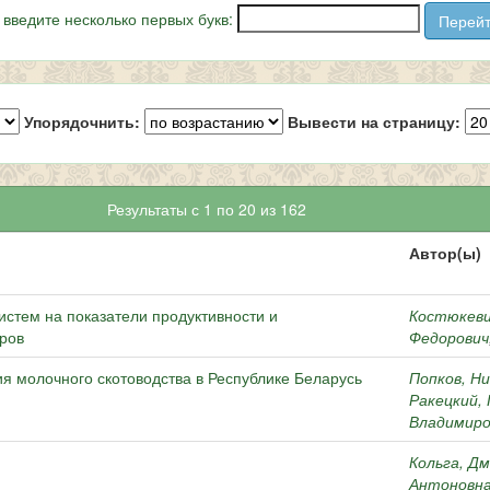
 введите несколько первых букв:
Упорядочнить:
Вывести на страницу:
Результаты с 1 по 20 из 162
Автор(ы)
истем на показатели продуктивности и
Костюкеви
ров
Федорович
ия молочного скотоводства в Республике Беларусь
Попков, Н
Ракецкий,
Владимиро
Кольга, Д
Антоновн