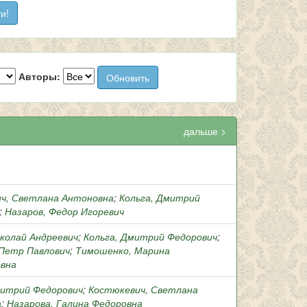
Авторы:
дальше >
ч, Светлана Антоновна
;
Кольга, Дмитрий
;
Назаров, Федор Игоревич
иколай Андреевич
;
Кольга, Дмитрий Федорович
;
 Петр Павлович
;
Тимошенко, Марина
вна
митрий Федорович
;
Костюкевич, Светлана
а
;
Назарова, Галина Федоровна