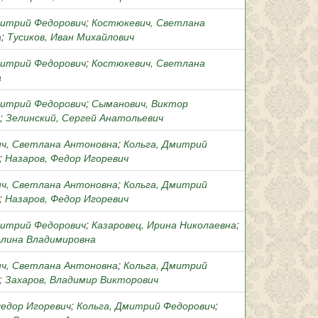
митрий Федорович
;
Костюкевич, Светлана
а
;
Тусиков, Иван Михайлович
митрий Федорович
;
Костюкевич, Светлана
а
митрий Федорович
;
Сыманович, Виктор
;
Зелинский, Сергей Анатольевич
ч, Светлана Антоновна
;
Кольга, Дмитрий
;
Назаров, Федор Игоревич
ч, Светлана Антоновна
;
Кольга, Дмитрий
;
Назаров, Федор Игоревич
митрий Федорович
;
Казаровец, Ирина Николаевна
;
Алина Владимировна
ч, Светлана Антоновна
;
Кольга, Дмитрий
;
Захаров, Владимир Викторович
Федор Игоревич
;
Кольга, Дмитрий Федорович
;