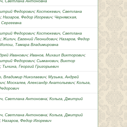
ч, Светлана Антоновна
митрий Федорович
;
Костюкевич, Светлана
а
;
Назаров, Федор Игоревич
;
Чернявская,
 Сергеевна
митрий Федорович
;
Костюкевич, Светлана
а
;
Жилич, Евгений Леонидович
;
Назаров, Федор
Молош, Тамара Владимировна
ндрей Иванович
;
Иванов, Михаил Викторович
;
митрий Федорович
;
Сыманович, Виктор
;
Тычина, Георгий Григорьевич
, Владимир Николаевич
;
Музыка, Андрей
ич
;
Москалев, Александр Анатольевич
;
Кольга,
Федорович
ч, Светлана Антоновна
;
Кольга, Дмитрий
ч, Светлана Антоновна
;
Кольга, Дмитрий
;
Назаров, Федор Игоревич