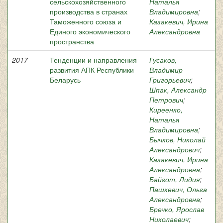
сельскохозяйственного
Наталья
производства в странах
Владимировна
;
Таможенного союза и
Казакевич, Ирина
Единого экономического
Александровна
пространства
2017
Тенденции и направления
Гусаков,
развития АПК Республики
Владимир
Беларусь
Григорьевич
;
Шпак, Александр
Петрович
;
Киреенко,
Наталья
Владимировна
;
Бычков, Николай
Александрович
;
Казакевич, Ирина
Александровна
;
Байгот, Лидия
;
Пашкевич, Ольга
Александровна
;
Бречко, Ярослав
Николаевич
;