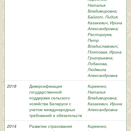
Наталья
Владимировна
;
Байгот, Лидия
;
Казакевич, Ирина
Александровна
;
Расторгуев,
Петр
Владиславович
;
Почтовая, Ирина
Григорьевна
;
Лобанова,
Людмила
Александровна
2018
Диверсификация
Киреенко,
государственной
Наталья
поддержки сельского
Владимировна
;
хозяйства Беларуси с
Казакевич, Ирина
учетом международных
Александровна
требований и обязательств
2014
Развитие страхования
Киреенко,