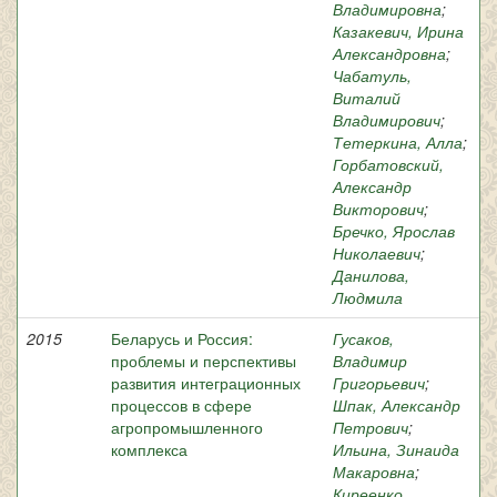
Владимировна
;
Казакевич, Ирина
Александровна
;
Чабатуль,
Виталий
Владимирович
;
Тетеркина, Алла
;
Горбатовский,
Александр
Викторович
;
Бречко, Ярослав
Николаевич
;
Данилова,
Людмила
2015
Беларусь и Россия:
Гусаков,
проблемы и перспективы
Владимир
развития интеграционных
Григорьевич
;
процессов в сфере
Шпак, Александр
агропромышленного
Петрович
;
комплекса
Ильина, Зинаида
Макаровна
;
Киреенко,