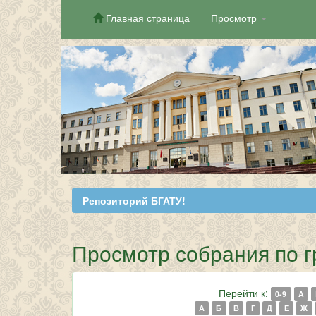
Главная страница
Просмотр
Skip
navigation
Репозиторий БГАТУ!
Просмотр собрания по г
Перейти к:
0-9
A
А
Б
В
Г
Д
Е
Ж