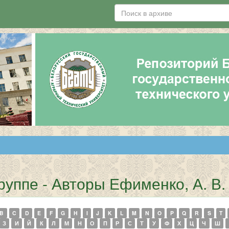
руппе - Авторы Ефименко, А. В.
B
C
D
E
F
G
H
I
J
K
L
M
N
O
P
Q
R
S
T
З
И
Й
К
Л
М
Н
О
П
Р
С
Т
У
Ф
Х
Ц
Ч
Ш