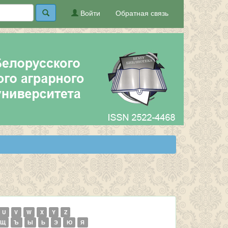
Войти
Обратная связь
U
V
W
X
Y
Z
Щ
Ъ
Ы
Ь
Э
Ю
Я