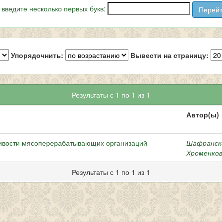
 введите несколько первых букв:
Упорядочнить:
Вывести на страницу:
Результаты с 1 по 1 из 1
Автор(ы)
ивости мясоперерабатывающих организаций
Шафранска
Хроменков
Результаты с 1 по 1 из 1