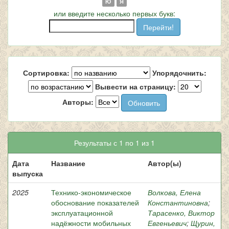
Ю
Я
или введите несколько первых букв:
Сортировка:
Упорядочнить:
Вывести на страницу:
Авторы:
Результаты с 1 по 1 из 1
Дата
Название
Автор(ы)
выпуска
2025
Технико-экономическое
Волкова, Елена
обоснование показателей
Константиновна
;
эксплуатационной
Тарасенко, Виктор
надёжности мобильных
Евгеньевич
;
Щурин,