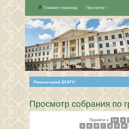
Главная страница
Просмотр
Skip
navigation
Репозиторий БГАТУ!
Просмотр собрания по г
Перейти к:
0-9
A
А
Б
В
Г
Д
Е
Ж