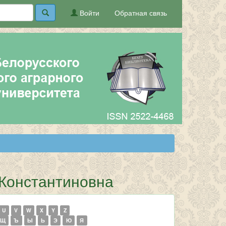
Войти
Обратная связь
 Константиновна
U
V
W
X
Y
Z
Щ
Ъ
Ы
Ь
Э
Ю
Я