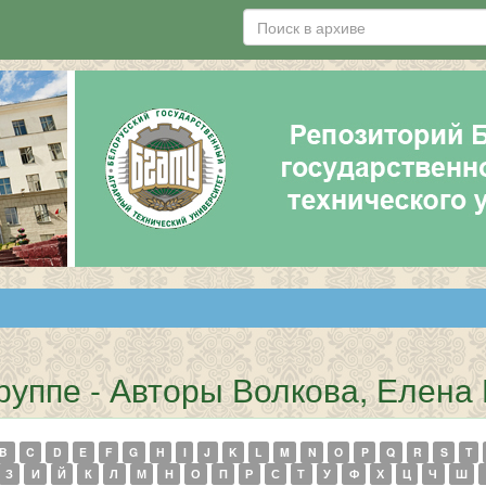
руппе - Авторы Волкова, Елена
B
C
D
E
F
G
H
I
J
K
L
M
N
O
P
Q
R
S
T
З
И
Й
К
Л
М
Н
О
П
Р
С
Т
У
Ф
Х
Ц
Ч
Ш