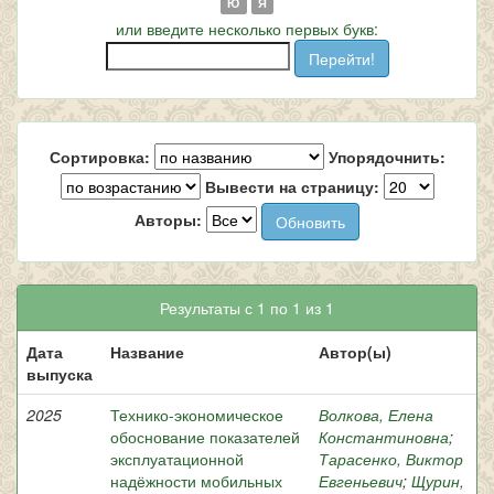
Ю
Я
или введите несколько первых букв:
Сортировка:
Упорядочнить:
Вывести на страницу:
Авторы:
Результаты с 1 по 1 из 1
Дата
Название
Автор(ы)
выпуска
2025
Технико-экономическое
Волкова, Елена
обоснование показателей
Константиновна
;
эксплуатационной
Тарасенко, Виктор
надёжности мобильных
Евгеньевич
;
Щурин,