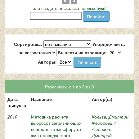
Ю
Я
или введите несколько первых букв:
Сортировка:
Упорядочнить:
Вывести на страницу:
Авторы:
Результаты с 1 по 3 из 3
Дата
Название
Автор(ы)
выпуска
2010
Методика расчета
Кольга, Дмитрий
выбросов загрязняющих
Федорович
;
веществ в атмосферу от
Астахов,
животноводческого
Дмитрий