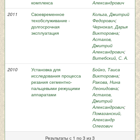
комплекса
Александрович
2011
Своевременное
Кольга, Дмитрий
техобслуживание -
Федорович
;
долгосрочная
Чернокал, Дарья
эксплуатация
Викторовна
;
Астахов,
Дмитрий
Александрович
;
Витебский, С. А.
2010
Установка для
Бойко, Таиса
исследования процесса
Викторовна
;
резания сегментно-
Ракова, Нина
пальцевыми режущими
Леонидовна
;
аппаратами
Астахов,
Дмитрий
Александрович
;
Помазанский,
Александр
Олегович
Результаты с 1 по 3 из 3