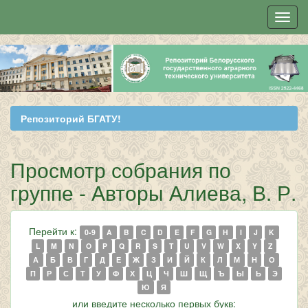
Skip
navigation
Репозиторий БГАТУ!
Просмотр собрания по
группе - Авторы Алиева, В. Р.
Перейти к:
0-9
A
B
C
D
E
F
G
H
I
J
K
L
M
N
O
P
Q
R
S
T
U
V
W
X
Y
Z
А
Б
В
Г
Д
Е
Ж
З
И
Й
К
Л
М
Н
О
П
Р
С
Т
У
Ф
Х
Ц
Ч
Ш
Щ
Ъ
Ы
Ь
Э
Ю
Я
или введите несколько первых букв: