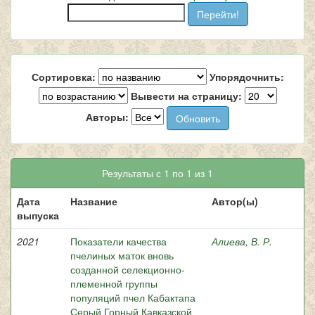
Сортировка:
Упорядочнить:
Вывести на страницу:
Авторы:
Результаты с 1 по 1 из 1
Дата
Название
Автор(ы)
выпуска
2021
Показатели качества
Алиева, В. Р.
пчелиных маток вновь
созданной селекционно-
племенной группы
популяций пчел Кабактапа
Серый Горный Кавказской