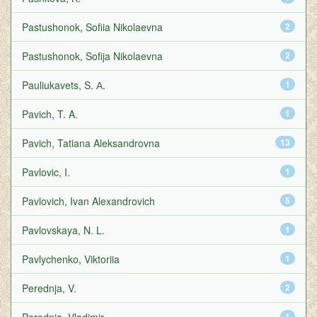
Pastushonok, Sofiia Nikolaevna
2
Pastushonok, Sofija Nikolaevna
2
Pauliukavets, S. А.
1
Pavich, T. A.
1
Pavich, Tatiana Aleksandrovna
13
Pavlovic, I.
1
Pavlovich, Ivan Alexandrovich
5
Pavlovskaya, N. L.
1
Pavlychenko, Viktoriia
1
Perednja, V.
2
1