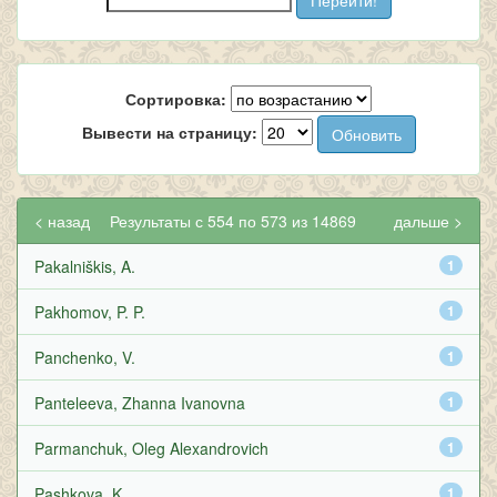
Сортировка:
Вывести на страницу:
< назад
Результаты с 554 по 573 из 14869
дальше >
Pakalniškis, A.
1
Pakhomov, P. P.
1
Panchenko, V.
1
Panteleeva, Zhanna Ivanovna
1
Parmanchuk, Oleg Alexandrovich
1
Pashkova, K.
1