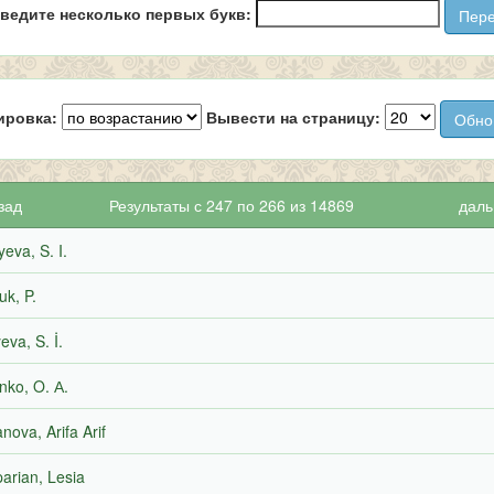
ведите несколько первых букв:
ировка:
Вывести на страницу:
зад
Результаты с 247 по 266 из 14869
даль
yeva, S. I.
uk, P.
eva, S. İ.
nko, O. А.
nova, Arifa Arif
arian, Lesia