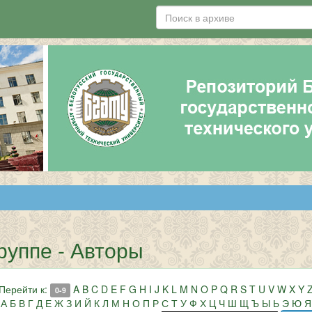
руппе - Авторы
Перейти к:
A
B
C
D
E
F
G
H
I
J
K
L
M
N
O
P
Q
R
S
T
U
V
W
X
Y
0-9
А
Б
В
Г
Д
Е
Ж
З
И
Й
К
Л
М
Н
О
П
Р
С
Т
У
Ф
Х
Ц
Ч
Ш
Щ
Ъ
Ы
Ь
Э
Ю
Я