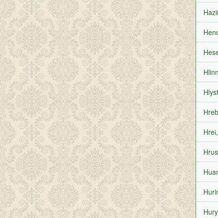
Hazi
Henc
Hese
Hlin
Hlys
Hreb
Hreі,
Hrus
Huan
Huri
Hury