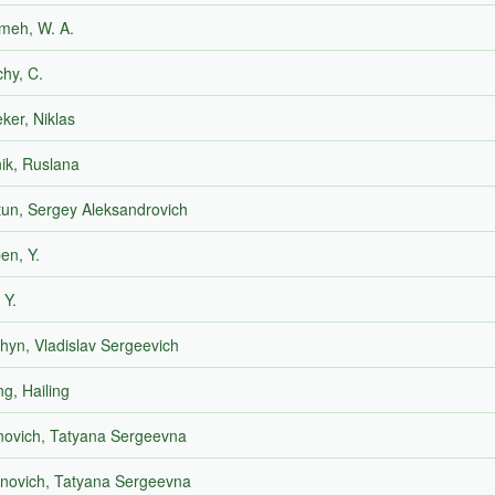
meh, W. A.
hy, C.
ker, Niklas
nik, Ruslana
tun, Sergey Aleksandrovich
en, Y.
 Y.
hyn, Vladislav Sergeevich
g, Hailing
novich, Tatyana Sergeevna
novich, Tatyana Sergeevna