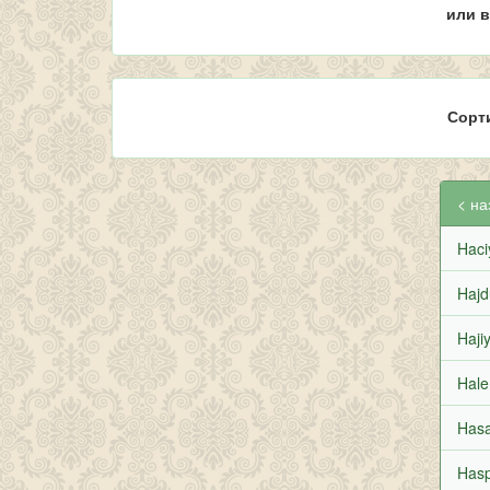
или в
Сорт
< на
Haci
Hajd
Hajiy
Hale
Hasa
Hasp