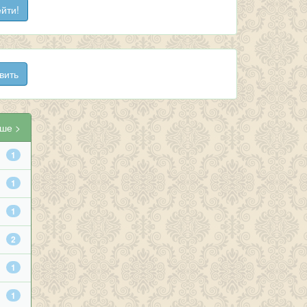
ше >
1
1
1
2
1
1